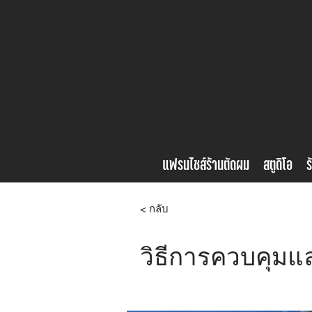
แฟรนไชส์ร้านตัดผม
สตูดิโอ
ร
< กลับ
วิธีการควบคุมแล