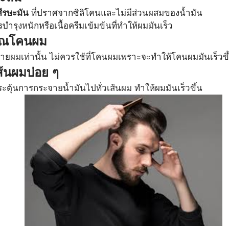
ีรษะมัน
 ที่ปราศจากซิลิโคนและไม่มีส่วนผสมของน้ำมัน
รบำรุงหนักหรือเนื้อครีมเข้มข้นที่ทำให้ผมมันเร็ว
เวณโคนผม
ยผมเท่านั้น ไม่ควรใช้ที่โคนผมเพราะจะทำให้โคนผมมันเร็วขึ
ส้นผมบ่อย ๆ
ตุ้นการกระจายน้ำมันไปทั่วเส้นผม ทำให้ผมมันเร็วขึ้น