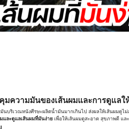
คุมความมันของเส้นผมและการดูแลให้
ี
มันบริเวณหนังศีรษะผลิตน้ำมันมากเกินไป ส่งผลให้เส้นผมดูไ
มและดูแลเส้นผมที่มันง่าย
 เพื่อให้เส้นผมดูสะอาด สุขภาพดี แล
ม