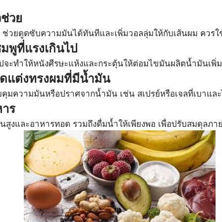
วช่วย
 ช่วยดูดซับความมันได้ทันทีและเพิ่มวอลลุ่มให้กับเส้นผม ควร
พูที่แรงเกินไป
ปจะทำให้หนังศีรษะแห้งและกระตุ้นให้ต่อมไขมันผลิตน้ำมันเพิ่ม
ัดแต่งทรงผมที่มีน้ำมัน
วบคุมความมันหรือปราศจากน้ำมัน เช่น สเปรย์หรือเจลที่เบาและ
หาร
นสูงและอาหารทอด รวมถึงดื่มน้ำให้เพียงพอ เพื่อปรับสมดุลภา