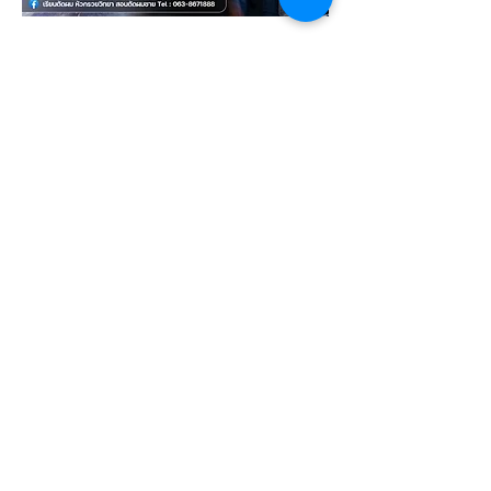
อยากเปิดร้าน แต่ยังตัดผมไม่
เป็น ทำอย่างไร?
ความสำเร็จไม่ได้มาเพราะโชคช่วย 
แต่มาจากการ "ฝึกฝน" หากคุณกำลัง
มองหาที่ 
สอนตัดผม
 ที่เน้นปั้นช่างให้
เป็นเจ้าของธุรกิจ 
หัวกรวยวิทยา
 พร้อม
ถ่ายทอดเทคนิคแบบจับมือทำ
เรียนตัดผมชาย
 กับ YouTuber ชื่อ
ดังที่มีผู้ติดตามกว่า 6 ล้านคน และ
มีร้านตัดผมหัวกรวย มากกว่า 34 
สาขา
หลักสูตรเข้มข้น 45-50 วัน เรียน
จบ สอบผ่านแล้วรับใบประกาศฯ 
พร้อมเปิดร้านได้ทันที
สอนตัดผม
 ทุกทรง นักเรียนได้
เรียนตัดผม ตั้งแต่ทรงเบสิกจนถึง