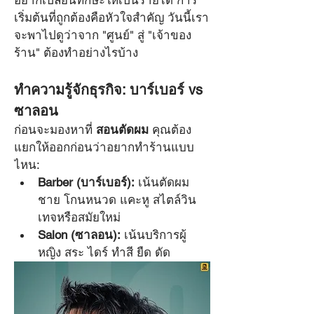
ตัดผมชาย ที่ช่วยให้คุณเป็นช่าง
อยากเปลี่ยนทักษะให้เป็นรายได้ การ
เริ่มต้นที่ถูกต้องคือหัวใจสำคัญ วันนี้เรา
มืออาชีพและประกอบอาชีพได้
จะพาไปดูว่าจาก "ศูนย์" สู่ "เจ้าของ
จริง
ร้าน" ต้องทำอย่างไรบ้าง
ทำความรู้จักธุรกิจ: บาร์เบอร์ vs 
ซาลอน
ก่อนจะมองหาที่ 
สอนตัดผม
 คุณต้อง
แยกให้ออกก่อนว่าอยากทำร้านแบบ
ไหน:
Barber (บาร์เบอร์):
 เน้นตัดผม
ชาย โกนหนวด แคะหู สไตล์วิน
เทจหรือสมัยใหม่
Salon (ซาลอน):
 เน้นบริการผู้
หญิง สระ ไดร์ ทำสี ยืด ดัด