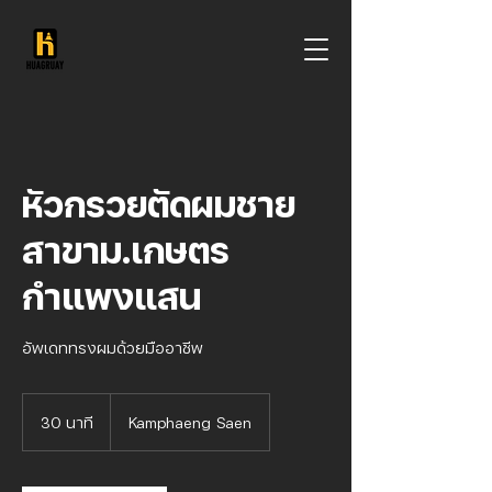
หัวกรวยตัดผมชาย
สาขาม.เกษตร
กำแพงแสน
อัพเดททรงผมด้วยมืออาชีพ
30 นาที
3
Kamphaeng Saen
0
น
า