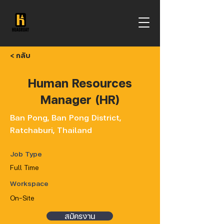
< กลับ
Human Resources
Manager (HR)
Ban Pong, Ban Pong District,
Ratchaburi, Thailand
Job Type
Full Time
Workspace
On-Site
สมัครงาน