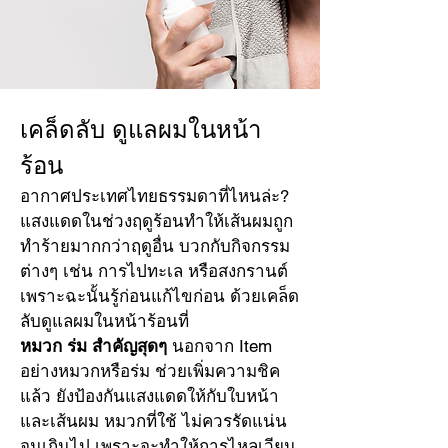
เคล็ดลับ ดูแลผมในหน้า
หัวกรวย ตัดผมชาย สอน
ตัดผมชาย
ร้อน
Jul 25, 2024
อากาศประเทศไทยธรรมดาที่ไหนล่ะ? 
แสงแดดในช่วงฤดูร้อนทำให้เส้นผมถูก
วิธีดูแลเส้นผมฤดูต่างๆ
ทำร้ายมากกว่าฤดูอื่น บวกกับกิจกรรม
ต่างๆ เช่น การไปทะเล หรือสงกรานต์ 
เพราะฉะนั้นรู้ก่อนแก้ไขก่อน ด้วยเคล็ด
ลับดูแลผมในหน้าร้อนที่
หมวก ร่ม สำคัญสุดๆ
 นอกจาก Item 
อย่างหมวกหรือร่ม ช่วยเพิ่มความชิค
แล้ว ยังป้องกันแสงแดดให้กับใบหน้า
และเส้นผม หมวกที่ใช้ ไม่ควรรัดแน่น
จนเกินไป เพราะจะทำให้การไหลเวียน