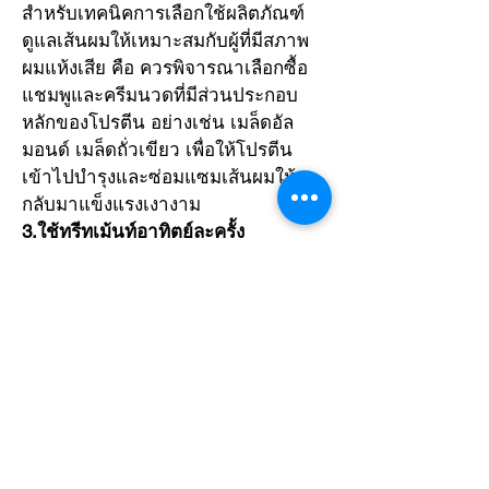
สำหรับเทคนิคการเลือกใช้ผลิตภัณฑ์
ดูแลเส้นผมให้เหมาะสมกับผู้ที่มีสภาพ
ผมแห้งเสีย คือ ควรพิจารณาเลือกซื้อ
แชมพูและครีมนวดที่มีส่วนประกอบ
หลักของโปรตีน อย่างเช่น เมล็ดอัล
มอนด์ เมล็ดถั่วเขียว เพื่อให้โปรตีน
เข้าไปบำรุงและซ่อมแซมเส้นผมให้
กลับมาแข็งแรงเงางาม
3.ใช้ทรีทเม้นท์อาทิตย์ละครั้ง
อีกวิธีที่สามารถช่วยฟื้นฟูเส้นผมที่แห้ง
เสียให้กลับมาสุขภาพดีได้ก็คือ การทำ
ทรีทเม้นท์ เพราะผลิตภัณฑ์เหล่านี้ต่าง
รวบรวมเอาโปรตีนและวิตามินบำรุง
ผมไว้อย่างเข้มข้น ทำให้หลังจากใช้จะ
รู้สึกว่าผมนุ่มลื่นและเงางามมากขึ้น
4.ใช้หวีและแปรงผมอย่างถูกวิธี
สำหรับคนที่มักหวีผมด้วยความรุนแรง
บอกไว้เลยว่า นั่นคืออีกสาเหตุของการ