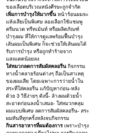
ของเลือดบริเวณหนังศีรษะถูกจำกัด
เพิ่มการบำรุงให้มากขึ้น
 หน้าร้อนผมจะ
แห้งเสียเป็นพิเศษ ลองเลือกใช้แชมพู 
ครีมนวด ทรีทเม้นท์ หรือผลิตภัณฑ์
บำรุงผม ที่ให้การดูแลพร้อมฟื้นบำรุง
เส้นผมเป็นพิเศษ ก็จะช่วยให้เส้นผมได้
รับการบำรุง หรือถูกทำร้ายจาก
แสงแดดน้อยลง
ใส่หมวกลดการสัมผัสคลอรีน
 กิจกรรม
ทางนํ้าคลายร้อนต่างๆ ถือเป็นสาเหตุ
ของผมเสีย โดยเฉพาะการว่ายนํ้าใน
สระที่ใส่คลอรีน แก้ปัญหาก่อน-หลัง 
ด้วย 3 วิธีง่ายๆ ดังนี้- ล้างผมด้วยนํ้า
สะอาดก่อนลงน้ำเสมอ- ใส่หมวกคลุม
ผมแบบพิเศษ ลดการสัมผัสคลอรีน- สระ
ผมทันทีทุกครั้งหลังจบกิจกรรม
กินสารอาหารที่ผมต้องการ
 เพราะบำรุง