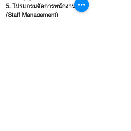
5. โปรแกรมจัดการพนักงาน 
(Staff Management)
Timely
: นอกจากการนัดหมาย
แล้ว Timely ยังช่วยจัดการเวลา
เข้างานของพนักงาน พร้อมฟีเจอร์
รายงานผลการทำงานและการ
ติดตามผลงานของทีม
Deputy
: ซอฟต์แวร์ช่วยในการจัด
ตารางเวลาของพนักงาน ติดตาม
การเข้างาน และประสิทธิภาพการ
ทำงาน มีฟีเจอร์การส่งการแจ้ง
เตือนและการทำรายงาน