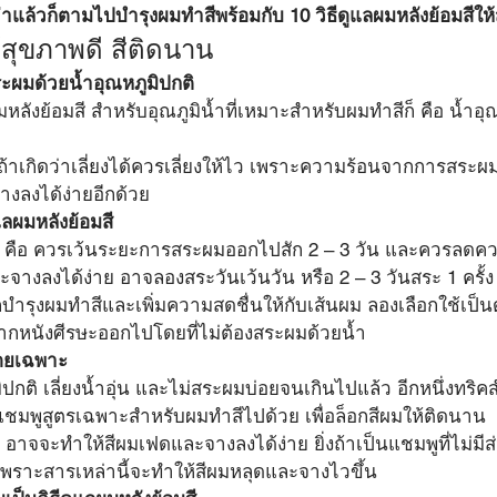
ว่าแล้วก็ตามไปบำรุงผมทำสีพร้อมกับ 10 วิธีดูแลผมหลังย้อมสีให
้สุขภาพดี สีติดนาน
สระผมด้วยน้ำอุณหภูมิปกติ
ลังย้อมสี สำหรับอุณภูมิน้ำที่เหมาะสำหรับผมทำสีก็ คือ น้ำอุณภ
้าเกิดว่าเลี่ยงได้ควรเลี่ยงให้ไว เพราะความร้อนจากการสระ
จางลงได้ง่ายอีกด้วย
แลผมหลังย้อมสี
หม่ ๆ คือ ควรเว้นระยะการสระผมออกไปสัก 2 – 3 วัน และควรล
างลงได้ง่าย อาจลองสระวันเว้นวัน หรือ 2 – 3 วันสระ 1 ครั้ง
บำรุงผมทำสีและเพิ่มความสดชื่นให้กับเส้นผม ลองเลือกใช้เป็น
ากหนังศีรษะออกไปโดยที่ไม่ต้องสระผมด้วยน้ำ
โดยเฉพาะ
ติ เลี่ยงน้ำอุ่น และไม่สระผมบ่อยจนเกินไปแล้ว อีกหนึ่งทริค
แชมพูสูตรเฉพาะสำหรับผมทำสีไปด้วย เพื่อล็อกสีผมให้ติดนาน 
 อาจจะทำให้สีผมเฟดและจางลงได้ง่าย ยิ่งถ้าเป็นแชมพูที่ไม่
 เพราะสารเหล่านี้จะทำให้สีผมหลุดและจางไวขึ้น