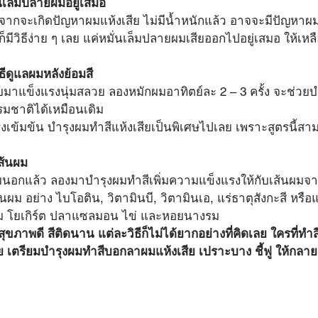
ั่นเล็มปลายผมอยู่เสมอ
จากจะเกิดปัญหาผมแห้งเสีย ไม่มีน้ำหนักแล้ว อาจจะมีปัญหาผ
ิธีง่าย ๆ เลย แค่หมั่นเล็มปลายผมเสียออกไปอยู่เสมอ ให้เหลือ
ิธีดูแลผมหลังย้อมสี
ลับมาแข็งแรงนุ่มสลวย ลองหมักผมอาทิตย์ละ 2 – 3 ครั้ง จะช่วยบำ
รมชาติได้เหมือนเดิม 
งเข้มข้น บำรุงผมทำสีแห้งเสียเป็นพิเศษไปเลย เพราะสูตรนี้ส
ส้นผม
อกแล้ว ลองมาบำรุงผมทำสีเพิ่มความแข็งแรงให้กับเส้นผมจ
ผม อย่าง ไบโอติน, วิตามินบี, วิตามินเอ, แร่ธาตุสังกะสี หรือแ
 นม โยเกิร์ต ปลาแซลมอน ไข่ และหอยนางรม
สุขภาพดี สีติดนาน แต่ละวิธีก็ไม่ได้ยากอย่างที่คิดเลย ใครที่ทำ
้เลย เตรียมบำรุงผมทำสีบอกลาผมแห้งเสีย เปราะบาง ชี้ฟู ให้กล