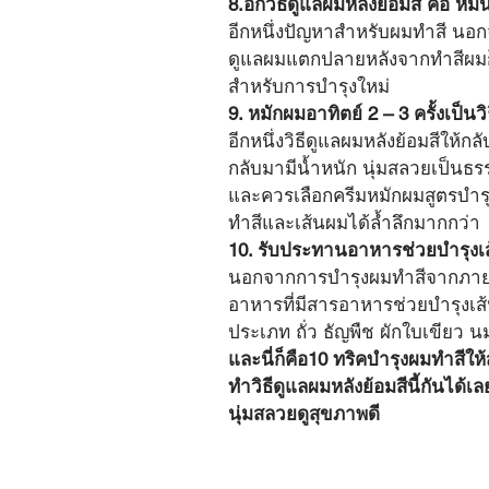
8.อีกวิธีดูแลผมหลังย้อมสี คือ หม
อีกหนึ่งปัญหาสำหรับผมทำสี นอก
ดูแลผมแตกปลายหลังจากทำสีผมก็มีว
สำหรับการบำรุงใหม่
9. หมักผมอาทิตย์ 2 – 3 ครั้งเป็นว
อีกหนึ่งวิธีดูแลผมหลังย้อมสีให้ก
กลับมามีน้ำหนัก นุ่มสลวยเป็นธร
และควรเลือกครีมหมักผมสูตรบำรุ
ทำสีและเส้นผมได้ล้ำลึกมากกว่า
10. รับประทานอาหารช่วยบำรุงเ
นอกจากการบำรุงผมทำสีจากภายน
อาหารที่มีสารอาหารช่วยบำรุงเส้น
ประเภท ถั่ว ธัญพืช ผักใบเขียว
และนี่ก็คือ10 ทริคบำรุงผมทำสีให้
ทำวิธีดูแลผมหลังย้อมสีนี้กันได
นุ่มสลวยดูสุขภาพดี