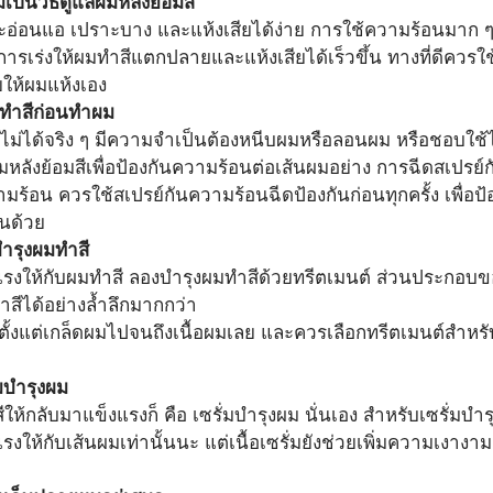
เป็นวิธีดูแลผมหลังย้อมสี
มักจะอ่อนแอ เปราะบาง และแห้งเสียได้ง่าย การใช้ความร้อนมาก 
็นการเร่งให้ผมทำสีแตกปลายและแห้งเสียได้เร็วขึ้น ทางที่ดีควร
ให้ผมแห้งเอง
มทำสีก่อนทำผม
ำสีไม่ได้จริง ๆ มีความจำเป็นต้องหนีบผมหรือลอนผม หรือชอบใ
ลผมหลังย้อมสีเพื่อป้องกันความร้อนต่อเส้นผมอย่าง การฉีดสเปรย์
้อน ควรใช้สเปรย์กันความร้อนฉีดป้องกันก่อนทุกครั้ง เพื่อป้อ
้นด้วย
บำรุงผมทำสี
แรงให้กับผมทำสี ลองบำรุงผมทำสีด้วยทรีตเมนต์ ส่วนประกอบข
ีได้อย่างล้ำลึกมากกว่า 
ตั้งแต่เกล็ดผมไปจนถึงเนื้อผมเลย และควรเลือกทรีตเมนต์สำหรั
่มบำรุงผม
ห้กลับมาแข็งแรงก็ คือ เซรั่มบำรุงผม นั่นเอง สำหรับเซรั่มบำรุ
ให้กับเส้นผมเท่านั้นนะ แต่เนื้อเซรั่มยังช่วยเพิ่มความเงางา