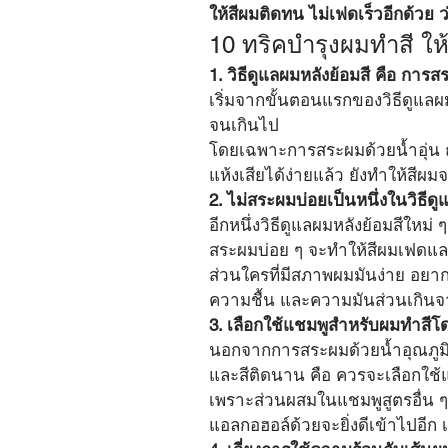
ให้สีผมติดทน ไม่เฟดเร็วอีกด้วย 
10 ทริคบำรุงผมทำสี ให
1. วิธีดูแลผมหลังย้อมสี คือ การ
เริ่มจากขั้นตอนแรกของวิธีดูแลผมห
จนเกินไป 
โดยเฉพาะการสระผมด้วยน้ำอุ่น ถ
แห้งเสียได้ง่ายแล้ว ยังทำให้สีผม
2. ไม่สระผมบ่อยเป็นหนึ่งในวิธีดู
อีกหนึ่งวิธีดูแลผมหลังย้อมสีใ
สระผมบ่อย ๆ จะทำให้สีผมเฟดและจ
ส่วนใครที่มีสภาพผมมันง่าย อยาก
ความชื้น และความมันส่วนเกินจ
3. เลือกใช้แชมพูสำหรับผมทำสี
นอกจากการสระผมด้วยน้ำอุณภูมิปก
และสีติดนาน คือ ควรจะเลือกใช้
เพราะส่วนผสมในแชมพูสูตรอื่น ๆ
แอลกอฮอล์ด้วยจะยิ่งดีเข้าไปอีก